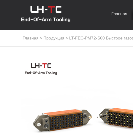
Главная
Главная
>
Продукция
>
LT-FEC-PM72-S60 Быстрое газо