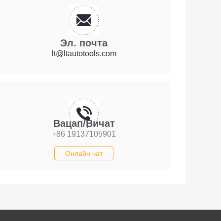
Эл. почта
lt@ltautotools.com
Вацап/Вичат
+86 19137105901
Онлайн чат